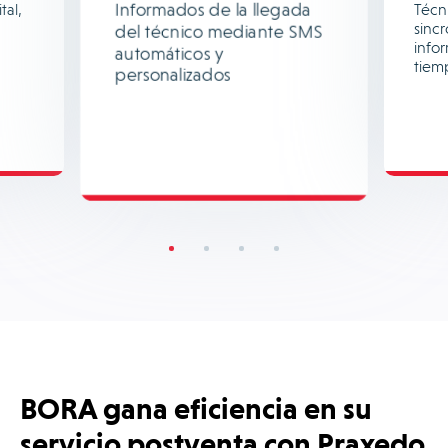
Informados de la llegada
tal,
Técni
sinc
del técnico mediante SMS
info
automáticos y
tiem
personalizados
BORA gana eficiencia en su
servicio postventa con Praxedo