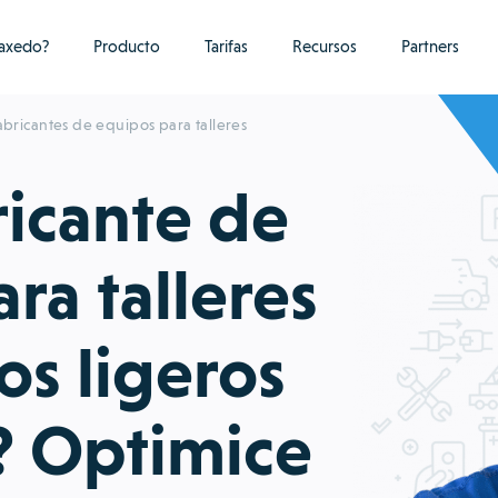
raxedo?
Producto
Tarifas
Recursos
Partners
abricantes de equipos para talleres
ricante de
ra talleres
os ligeros
? Optimice