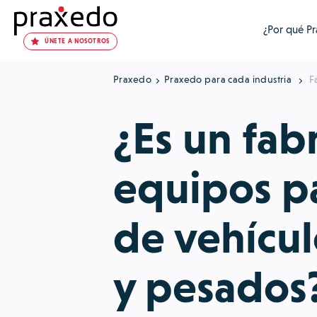
¿Por qué P
ÚNETE A NOSOTROS
Praxedo
Praxedo para cada industria
F
¿Es un fab
equipos pa
de vehícul
y pesados