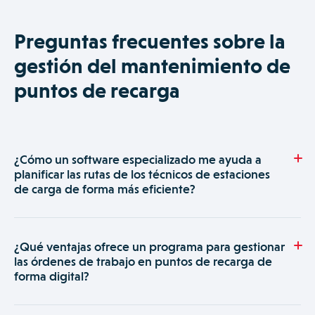
Preguntas frecuentes sobre la
gestión del mantenimiento de
puntos de recarga
¿Cómo un software especializado me ayuda a
planificar las rutas de los técnicos de estaciones
de carga de forma más eficiente?
Un software especializado transforma por completo la
logística diaria, que a menudo es uno de los mayores costes
¿Qué ventajas ofrece un programa para gestionar
operativos. En lugar de planificar manualmente las rutas, lo
las órdenes de trabajo en puntos de recarga de
que consume mucho tiempo y es propenso a ineficiencias, el
forma digital?
sistema actúa como un despachador inteligente y
automatizado.
Digitalizar la gestión de órdenes de trabajo (OTs) supone un