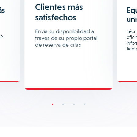
Clientes más
ás
Eq
satisfechos
un
Envía su disponibilidad a
Técni
RP
ofici
través de su propio portal
info
de reserva de citas
tiem