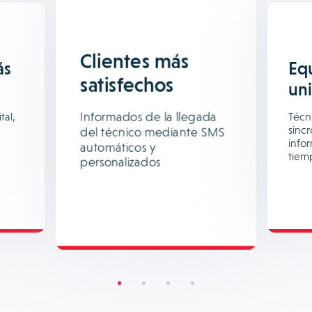
Clientes más
ás
Eq
satisfechos
un
Informados de la llegada
tal,
Técni
sinc
del técnico mediante SMS
info
automáticos y
tiem
personalizados