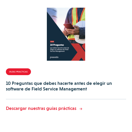
debe generar automáticamente
informes de servicio en
PDF
, con fotos, firmas, referencias geolocalizadas y todo lo
necesario para dejar constancia clara del trabajo realizado.
Estos documentos se envían al cliente al instante, mejorando
la imagen de marca y reduciendo el riesgo de discrepancias
posteriores. ¿Otro ejemplo? La empresa
de servicio
técnico
Cepitelli ha reducido en un 50% las disputas con los
clientes
desde que empezó a trabajar con Praxedo
GUÍAS PRACTICAS
En resumen, un buen software
de servicio técnico
no solo
10 Preguntas que debes hacerte antes de elegir un
organiza tareas. También ayuda a anticiparse a los
software de Field Service Management
problemas, ahorrar tiempo, reducir errores y ofrecer un
mejor servicio a los clientes.
Descargar nuestras guías prácticas