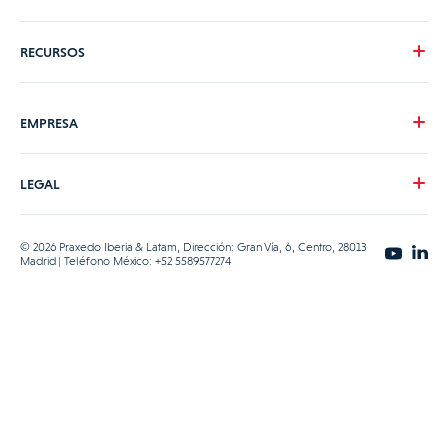
Testimonios de nuestros clientes
Tour del producto
RECURSOS
Acompañamiento Praxedo
Conectores ERP/CRM & API
Guías para descargar
EMPRESA
Seguridad y alojamiento
Blog
ViiBE
Preguntas frecuentes
Acerca de nosotros
LEGAL
Novedades
Trabaja con nosotros
Avisos legales
© 2026 Praxedo Iberia & Latam, Dirección: Gran Vía, 6, Centro, 28013
Contacto
CGU
Madrid | Teléfono México: +52 5589577274
Política RSC
Gestión de cookies
Protección de datos