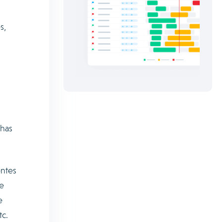
s,
chas
entes
de
e
tc.