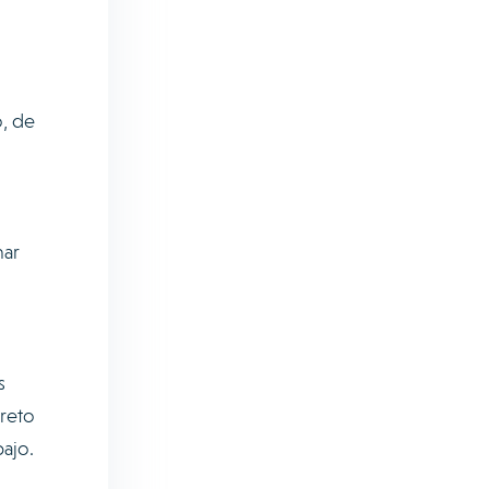
o, de
nar
s
 reto
bajo.