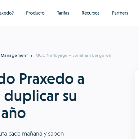
raxedo?
Producto
Tarifas
Recursos
Partners
ty Management
MGC Nettoyage – Jonathan Bergeron
do Praxedo a
duplicar su
 año
ruta cada mañana y saben