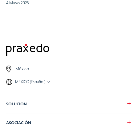
4 Mayo 2023
México
MEXICO (Español)
SOLUCIÓN
Nuestra visión
ASOCIACIÓN
Para tus necesidades
Para tu industria
Conviértete en partner de Praxedo