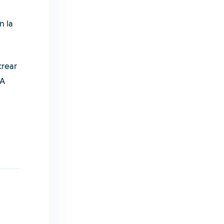
n la
crear
DA