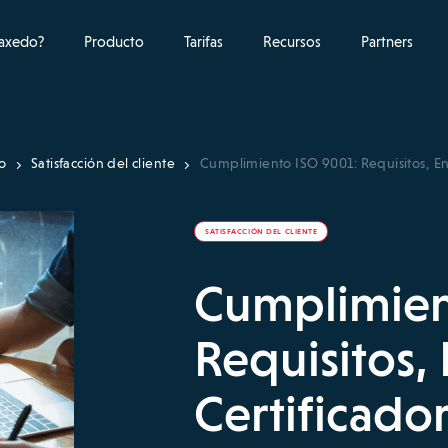
raxedo?
Producto
Tarifas
Recursos
Partners
o
Satisfacción del cliente
Cumplimiento ISO 9001: Requisitos, Ent
SATISFACCIÓN DEL CLIENTE
Cumplimien
Requisitos,
Certificador