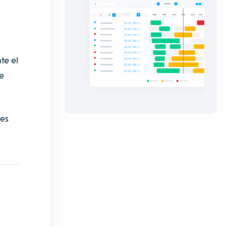
te el
e
nes