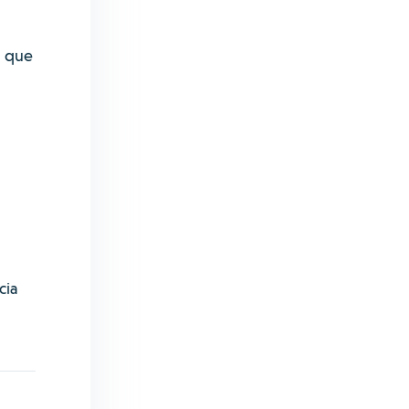
a que
cia