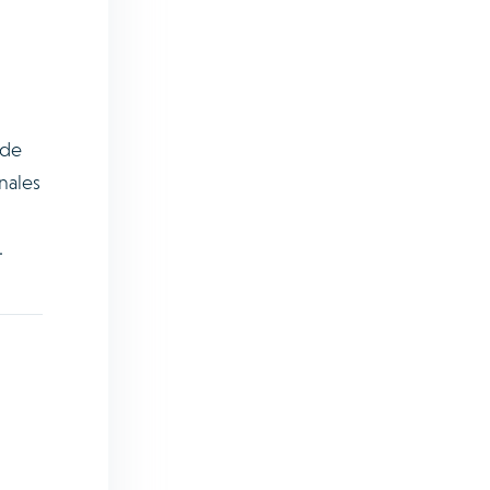
 de
nales
.
n