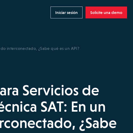
Iniciar sesión
Solicite una demo
ndo interconectado, ¿Sabe qué es un API?
ra Servicios de
écnica SAT: En un
rconectado, ¿Sabe