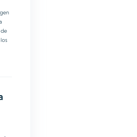
rgen
a
 de
 los
a