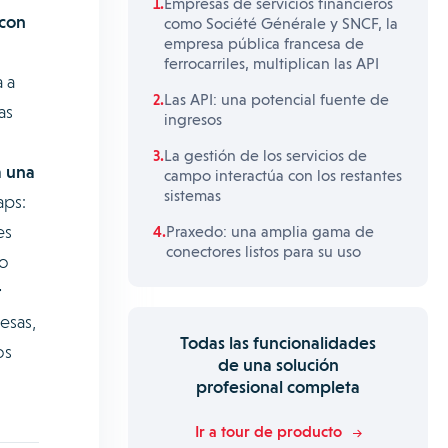
Empresas de servicios financieros
con
como Société Générale y SNCF, la
empresa pública francesa de
ferrocarriles, multiplican las API
 a
Las API: una potencial fuente de
as
ingresos
La gestión de los servicios de
a una
campo interactúa con los restantes
sistemas
aps:
es
Praxedo: una amplia gama de
conectores listos para su uso
no
r
esas,
Todas las funcionalidades
os
de una solución
profesional completa
Ir a tour de producto