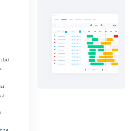
idad
y
las
su
e
ayor