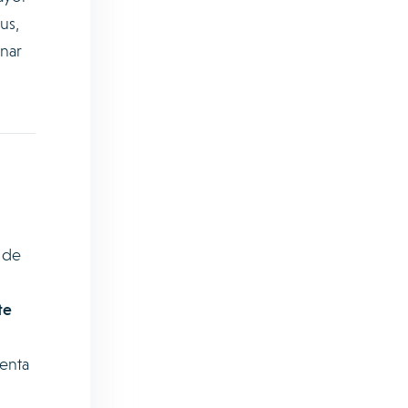
us,
inar
 de
te
uenta