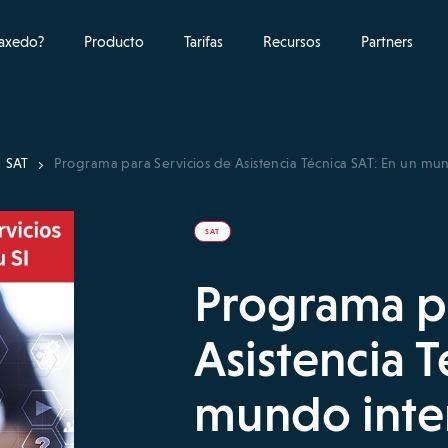
raxedo?
Producto
Tarifas
Recursos
Partners
SAT
Programa para Servicios de Asistencia Técnica SAT: En un mu
SAT
Programa pa
Asistencia T
mundo inte