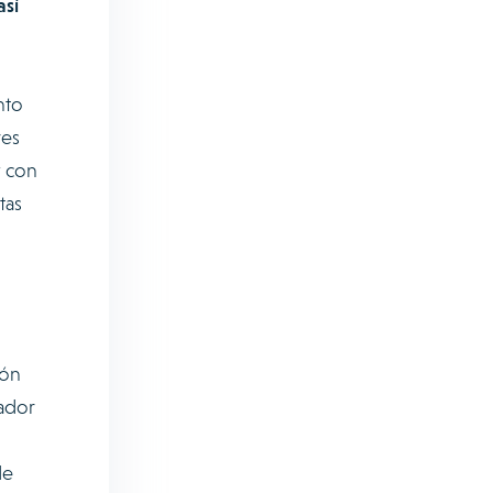
así
nto
res
y con
tas
ión
rador
de