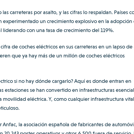
las carreteras por asalto, y las cifras lo respaldan. Países 
n experimentado un crecimiento explosivo en la adopción
al liderando con una tasa de crecimiento del 119%.
cifra de coches eléctricos en sus carreteras en un lapso de
ieren que ya hay
más de un millón de coches eléctricos
éctrico si no hay dónde cargarlo? Aquí es donde entran en
as estaciones se han convertido en infraestructuras esencia
a movilidad eléctrica. Y, como cualquier infraestructura vital
iculoso.
Anfac, la asociación española de fabricantes de automóvil
n 20.243 postes operativos y otros 6.500 fuera de servicio. 