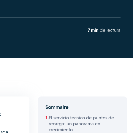
7 min
de lectura
Sommaire
s
El servicio técnico de puntos de
recarga: un panorama en
crecimiento
arga.