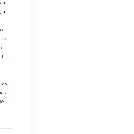
stá
 al
ún
ica,
n
el
tas
ico
ue