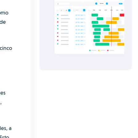
como
 de
 cinco
les
,
es, a
Esto