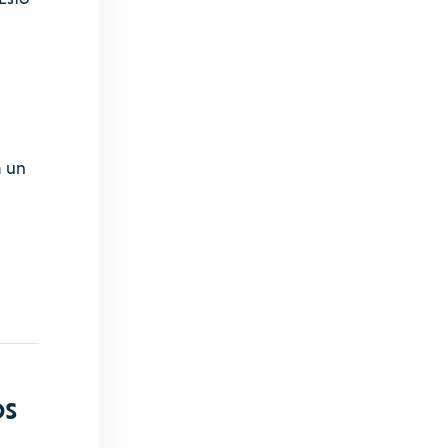
a un
os