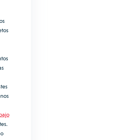
os
etos
ntos
as
stes
enos
bajo
tes.
mo