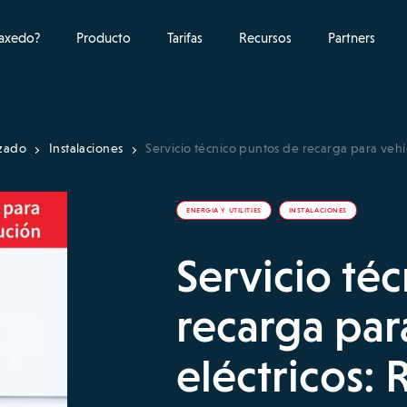
raxedo?
Producto
Tarifas
Recursos
Partners
izado
Instalaciones
Servicio técnico puntos de recarga para vehíc
ENERGIA Y UTILITIES
INSTALACIONES
Servicio té
recarga par
eléctricos: 