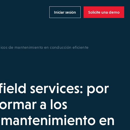
Iniciar sesión
Solicite una demo
écnicos de mantenimiento en conducción eficiente
ield services: por
formar a los
e mantenimiento en