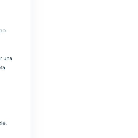
 no
r una
ta
le.