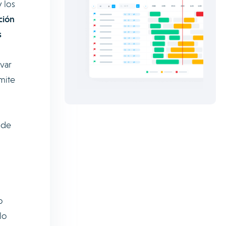
 los
ción
s
var
mite
 de
o
lo