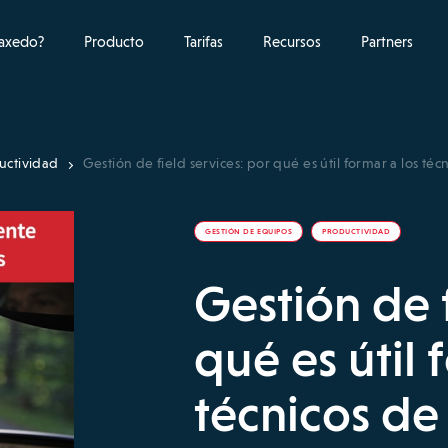
raxedo?
Producto
Tarifas
Recursos
Partners
uctividad
Gestión de field services: por qué es útil formar a los t
GESTIÓN DE EQUIPOS
PRODUCTIVIDAD
Gestión de f
qué es útil 
técnicos d