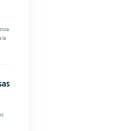
ncia
 la
sas
os