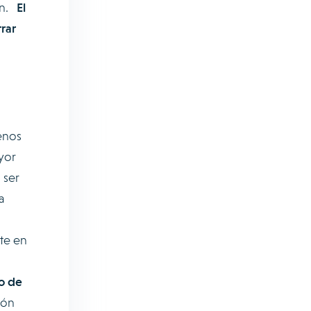
an.
El
rar
enos
yor
 ser
a
te en
o de
ión