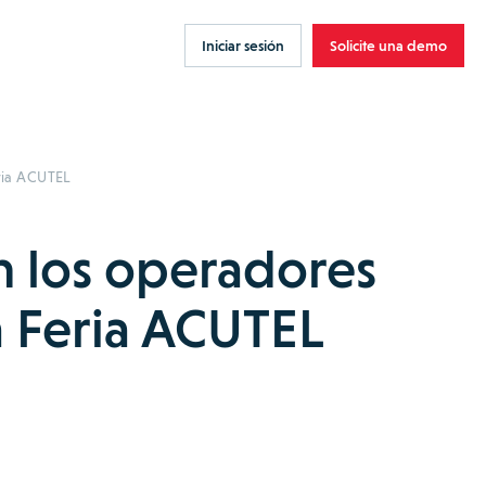
Iniciar sesión
Solicite una demo
ria ACUTEL
n los operadores
la Feria ACUTEL