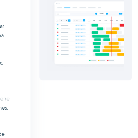
ar
ha
s.
iene
nes.
de