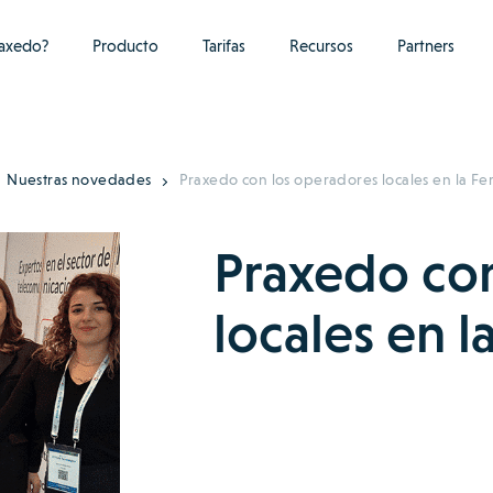
raxedo?
Producto
Tarifas
Recursos
Partners
Nuestras novedades
Praxedo con los operadores locales en la Fe
Praxedo co
locales en 