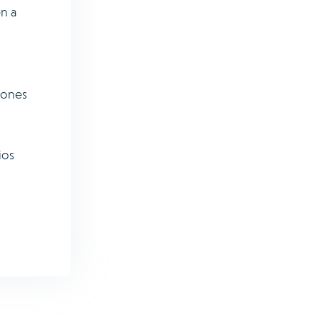
n a
iones
ios