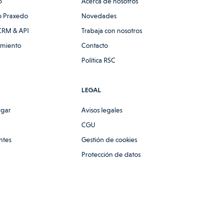
o
Acerca de nosotros
 Praxedo
Novedades
CRM & API
Trabaja con nosotros
amiento
Contacto
Política RSC
LEGAL
rgar
Avisos legales
CGU
ntes
Gestión de cookies
Protección de datos