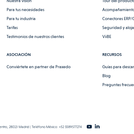
Nuestra visión
Tour del product
Para tus necesidades
Acompañamiento
Para tu industria
Conectores ERP/
Tarifas
Seguridad y aloj
Testimonios de nuestros clientes
ViiBE
ASOCIACIÓN
RECURSOS
Conviértete en partner de Praxedo
Guías para desca
Blog
Preguntas frecue
Centro, 28013 Madrid | Teléfono México: +52 5589577274