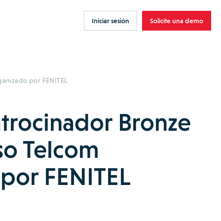
Iniciar sesión
Solicite una demo
ganizado por FENITEL
trocinador Bronze
so Telcom
 por FENITEL