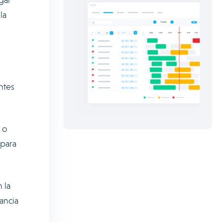
la
ntes
 o
 para
 la
ancia