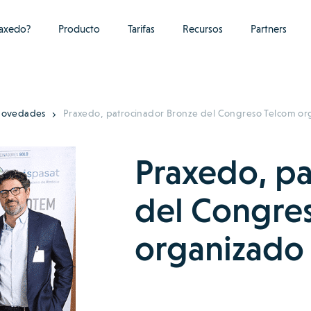
raxedo?
Producto
Tarifas
Recursos
Partners
 novedades
Praxedo, patrocinador Bronze del Congreso Telcom or
Praxedo, pa
del Congre
organizado