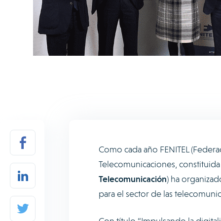
Como cada año FENITEL (Federac
Telecomunicaciones, constitui
Telecomunicación
) ha organiza
para el sector de las telecomuni
Con título “Impulsando la digital