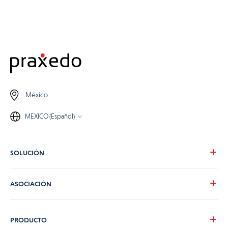
México
MEXICO (Español)
SOLUCIÓN
Nuestra visión
ASOCIACIÓN
Para tus necesidades
Para tu industria
Conviértete en partner de Praxedo
PRODUCTO
Tarifas