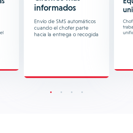
ás
Eq
informados
un
Envío de SMS automáticos
Chofe
trab
cuando el chofer parte
el
unif
hacia la entrega o recogida