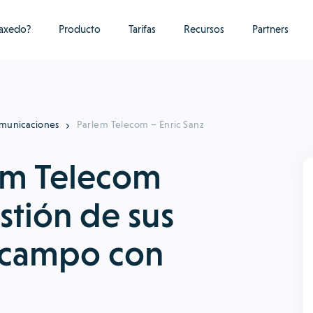
raxedo?
Producto
Tarifas
Recursos
Partners
municaciones
Parlem Telecom – Enric Sanz
lem Telecom
stión de sus
 campo con