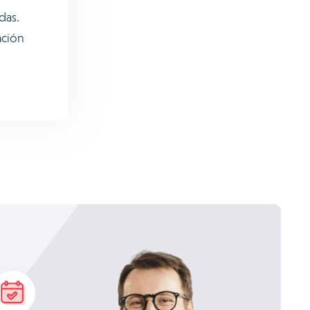
das.
ación