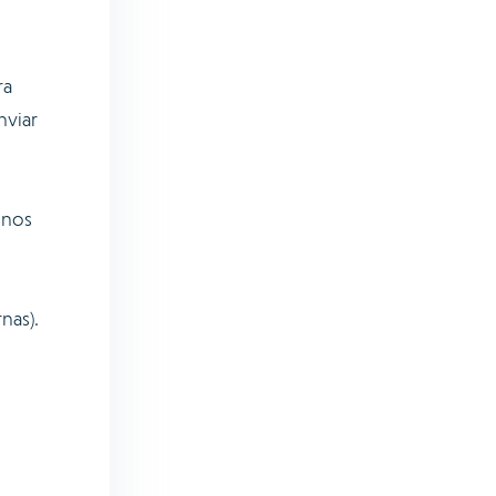
ra
nviar
 nos
nas).