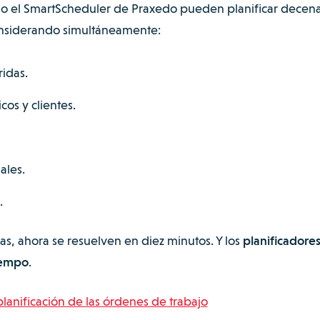
mo el SmartScheduler de Praxedo pueden planificar decen
onsiderando simultáneamente:
idas.
os y clientes.
ales.
.
s, ahora se resuelven en diez minutos. Y los
planificadore
iempo
.
planificación de las órdenes de trabajo