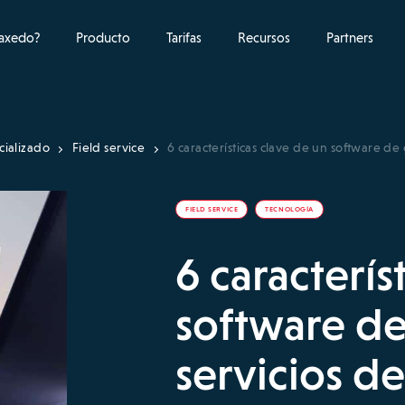
raxedo?
Producto
Tarifas
Recursos
Partners
cializado
Field service
6 características clave de un software d
FIELD SERVICE
TECNOLOGÍA
6 caracterís
software de
servicios d