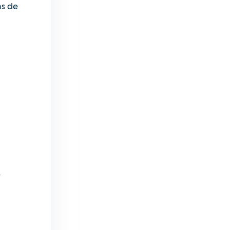
as de
s