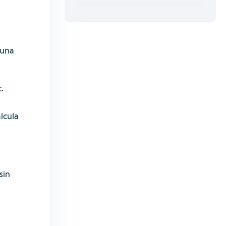
 una
.
lcula
sin