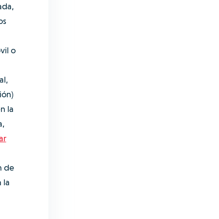
ada,
os
vil o
al,
ión)
n la
a,
ar
n de
 la