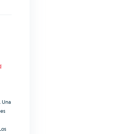
d
. Una
des
Los