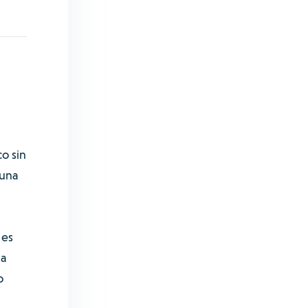
co sin
 una
 es
 a
o