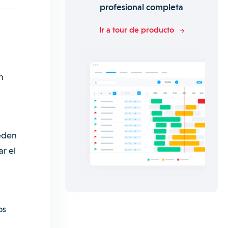
profesional completa
Ir a tour de producto
n
ueden
ar el
os