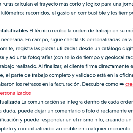
rutas calculan el trayecto más corto y lógico para una jorn
kilómetros recorridos, el gasto en combustible y los tiemp
nfalsificables
El técnico recibe la orden de trabajo en su mó
n necesaria. En campo, sigue checklists personalizadas para
ite, registra las piezas utilizadas desde un catálogo digit
a y adjunta fotografías (con sello de tiempo y geolocalizac
bajo realizado. Al finalizar, el cliente firma directamente e
e, el parte de trabajo completo y validado está en la oficin
cabaron los retrasos en la facturación. Descubre como ➡️
cre
personalizados
tualizada
La comunicación se integra dentro de cada orde
una duda, puede dejar un comentario o foto directamente en
otificación y puede responder en el mismo hilo, creando un
mpleto y contextualizado, accesible en cualquier momento.