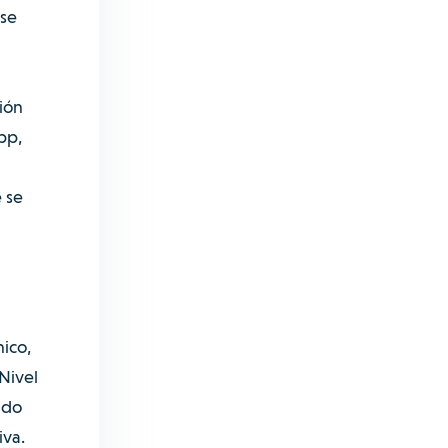
rse
ión
pp,
 se
nico,
Nivel
ndo
iva.