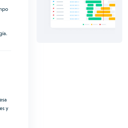
ampo
gía.
esa
es y