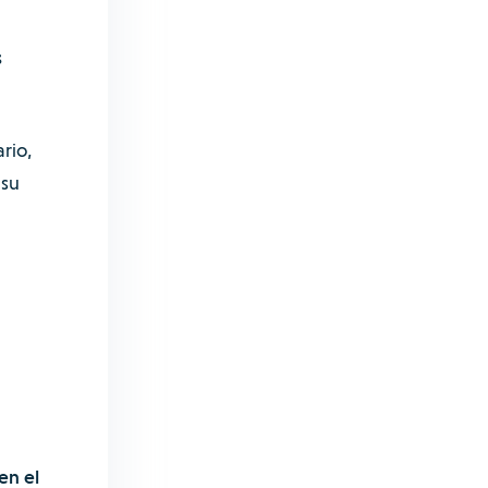
s
rio,
 su
en el