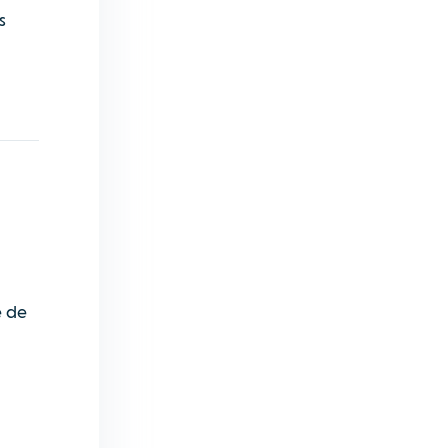
s
e de