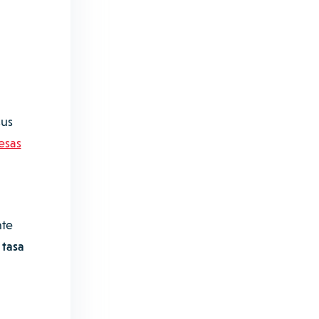
sus
esas
nte
a
tasa