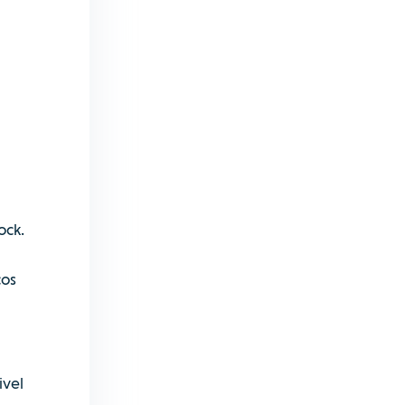
ock.
cos
ivel