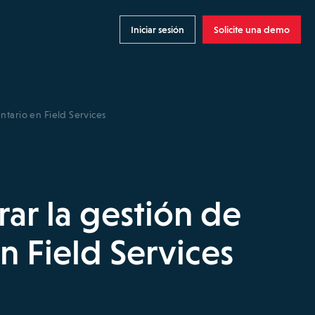
Iniciar sesión
Solicite una demo
tario en Field Services
r la gestión de
n Field Services