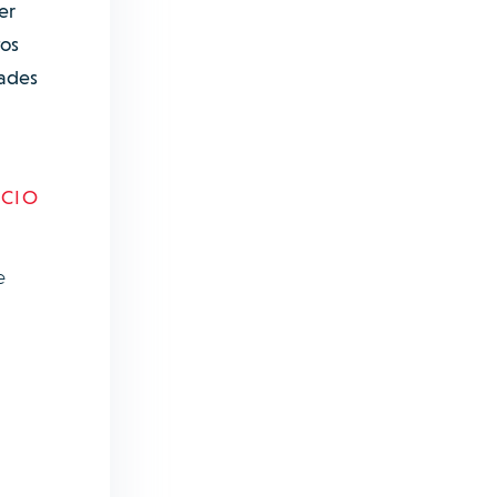
er
tos
dades
ICIO
e