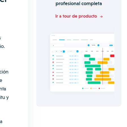
profesional completa
Ir a tour de producto
s
io.
ción
e
nta
tu y
ia