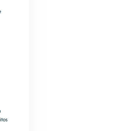
e
n
itos