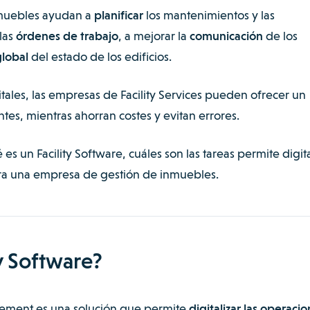
nmuebles ayudan a
planificar
los mantenimientos y las
las
órdenes de trabajo
, a mejorar la
comunicación
de los
global
del estado de los edificios.
itales, las empresas de Facility Services pueden ofrecer un
entes, mientras ahorran costes y evitan errores.
s un Facility Software, cuáles son las tareas permite digita
ara una empresa de gestión de inmuebles.
y Software?
gement es una solución que permite
digitalizar las operaci