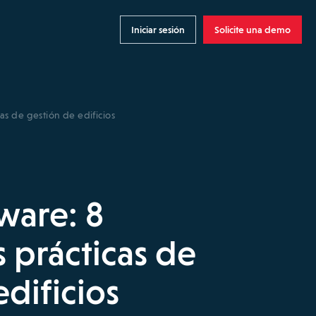
Iniciar sesión
Solicite una demo
cas de gestión de edificios
tware: 8
s prácticas de
dificios