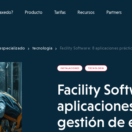
raxedo?
Producto
Tarifas
Recursos
Partners
especializado
tecnología
Facility Software: 8 aplicaciones prácti
INSTALACIONES
TECNOLOGÍA
Facility Sof
aplicacione
gestión de e