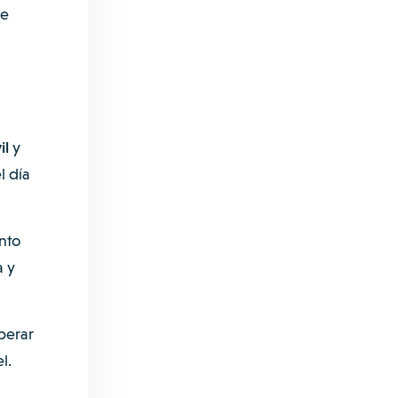
de
il
y
l día
nto
a y
perar
l.