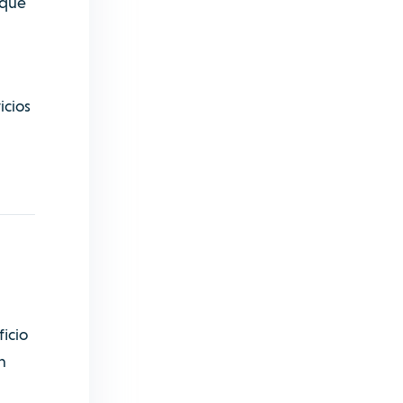
 que
icios
icio
n