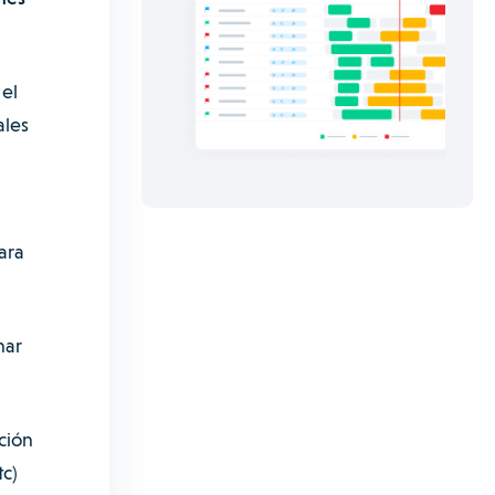
el
ales
ara
nar
ción
tc)