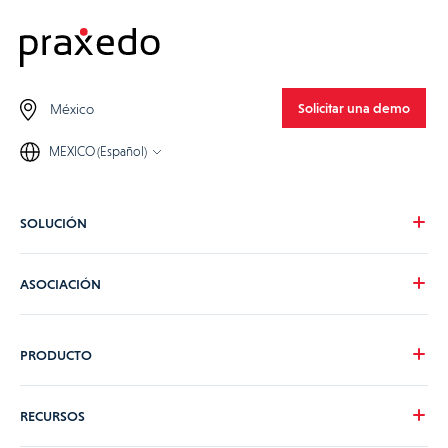
Solicitar una demo
México
MEXICO (Español)
SOLUCIÓN
Nuestra visión
ASOCIACIÓN
Para tus necesidades
Para tu industria
Conviértete en partner de Praxedo
PRODUCTO
Tarifas
Testimonios de nuestros clientes
Tour del producto
RECURSOS
Acompañamiento Praxedo