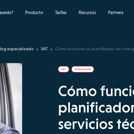
raxedo?
Producto
Tarifas
Recursos
Partners
log especializado
SAT
Cómo funciona un planificador de rutas p
SAT
TECNOLOGÍA
Cómo funci
planificado
servicios té