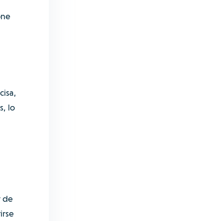
one
cisa,
, lo
r de
irse