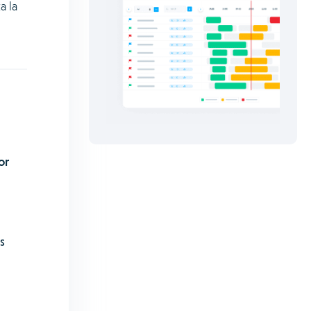
a la
or
s