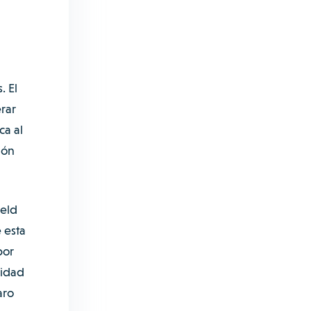
. El
rar
ca al
ión
ield
 esta
por
lidad
aro