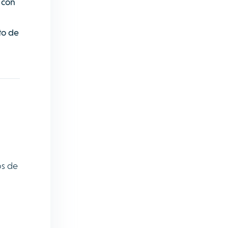
 con
to de
os de