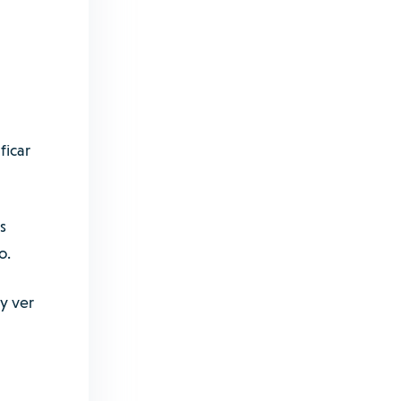
ficar
s
o.
y ver