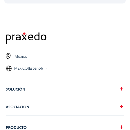
México
MEXICO (Español)
SOLUCIÓN
Nuestra visión
ASOCIACIÓN
Para tus necesidades
Para tu industria
Conviértete en partner de Praxedo
PRODUCTO
Tarifas