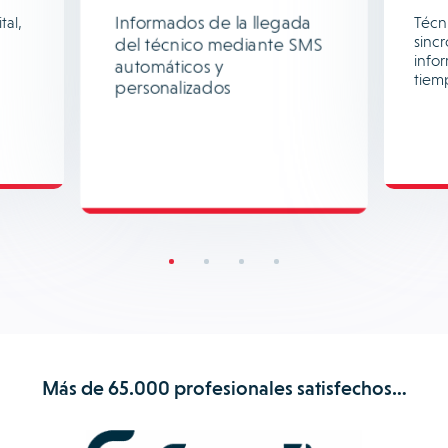
Informados de la llegada
tal,
Técni
sinc
del técnico mediante SMS
info
automáticos y
tiem
personalizados
Más de 65.000 profesionales satisfechos…