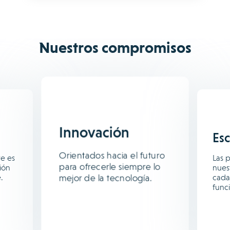
Nuestros compromisos
Innovación
Es
Orientados hacia el futuro
te es
Las 
para ofrecerle siempre lo
ión
nuest
mejor de la tecnología.
.
cada
func