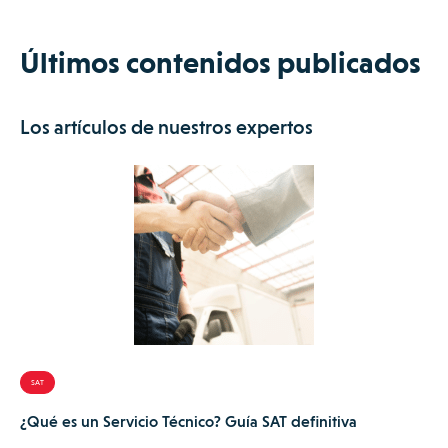
momento. En consecuencia, sus técnicos mejoran su eficacia
y productividad, resolviendo incidencias más rápido y
Últimos contenidos publicados
elevando la satisfacción del cliente, lo que se traduce en un
negocio más rentable y competitivo.
Los artículos de nuestros expertos
SAT
¿Qué es un Servicio Técnico? Guía SAT definitiva