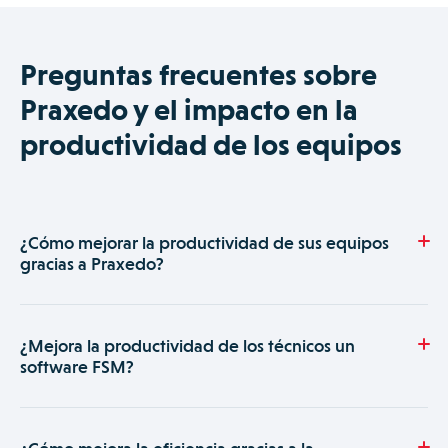
Preguntas frecuentes sobre
Praxedo y el impacto en la
productividad de los equipos
¿Cómo mejorar la productividad de sus equipos
gracias a Praxedo?
Praxedo es una verdadera contribución para aumentar el
rendimiento de su negocio. La solución mejora la
¿Mejora la productividad de los técnicos un
productividad de forma significativa. Se mide en la
software FSM?
planificación, sobre el terreno, gracias a una mayor eficacia
del técnico que interviene y luego en el trámite
Praxedo se consolida como la herramienta ideal para
administrativo posterior a la intervención.
administrar su organización de manera más eficaz,