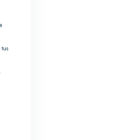
a
 tus
a