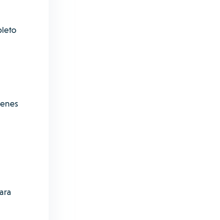
pleto
denes
ara