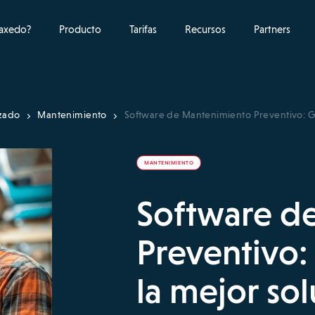
raxedo?
Producto
Tarifas
Recursos
Partners
izado
Mantenimiento
Software de Mantenimiento Preventivo: Gu
MANTENIMIENTO
Software d
Preventivo:
la mejor so