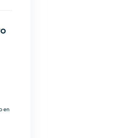
to
o en