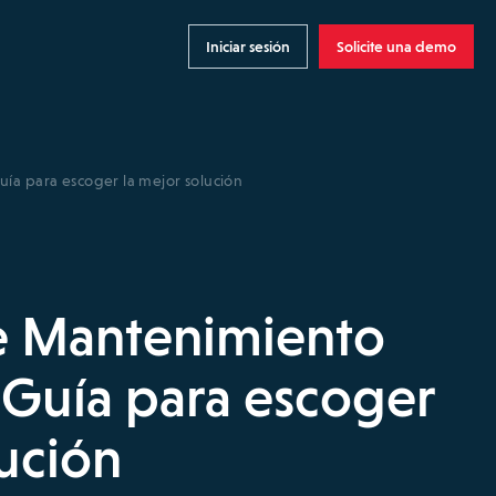
Iniciar sesión
Solicite una demo
ía para escoger la mejor solución
e Mantenimiento
 Guía para escoger
lución