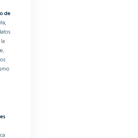
jo de
ta,
datos
la
e,
tos
ismo
res
ica