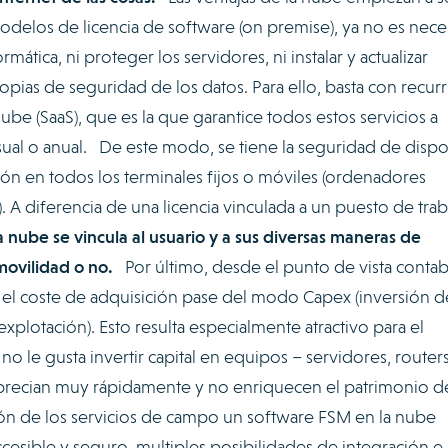
odelos de licencia de software (on premise), ya no es nece
rmática, ni proteger los servidores, ni instalar y actualizar
pias de seguridad de los datos. Para ello, basta con recurri
be (SaaS), que es la que garantice todos estos servicios a
ual o anual. De este modo, se tiene la seguridad de disp
ción en todos los terminales fijos o móviles (ordenadores
). A diferencia de una licencia vinculada a un puesto de trab
a nube se vincula al usuario y a sus diversas maneras de
movilidad o no.
Por último, desde el punto de vista contabl
 el coste de adquisición pase del modo Capex (inversión d
xplotación). Esto resulta especialmente atractivo para el
o le gusta invertir capital en equipos – servidores, routers
precian muy rápidamente y no enriquecen el patrimonio de
tión de los servicios de campo un software FSM en la nube
esible y seguro, multiples posibilidades de integración e