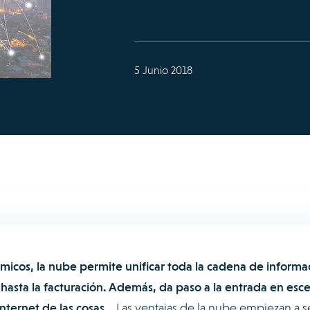
5 Junio 2018
ómicos, la nube permite unificar toda la cadena de informa
o hasta la facturación. Además, da paso a la entrada en esc
 Internet de las cosas.
Las ventajas de la nube empiezan a s