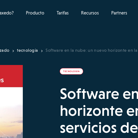
raxedo?
Producto
Tarifas
Recursos
Partners
izado
tecnología
Software en la nube: un nuevo horizonte en la
TECNOLOGÍA
Software en
horizonte en
servicios d