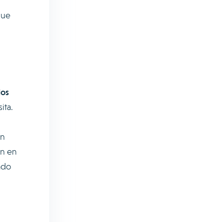
que
los
ita.
En
ón en
ado