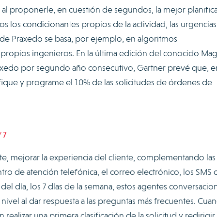
r, al proponerle, en cuestión de segundos, la mejor planific
s los condicionantes propios de la actividad, las urgencias 
de Praxedo se basa, por ejemplo, en algoritmos
 propios ingenieros. En la última edición del conocido Mag
axedo por segundo año consecutivo, Gartner prevé que, e
lasifique y programe el 10% de las solicitudes de órdenes de
/7
e, mejorar la experiencia del cliente, complementando las 
tro de atención telefónica, el correo electrónico, los SMS o
s del día, los 7 días de la semana, estos agentes conversacio
nivel al dar respuesta a las preguntas más frecuentes. Cua
alizar una primera clasificación de la solicitud y redirigir 