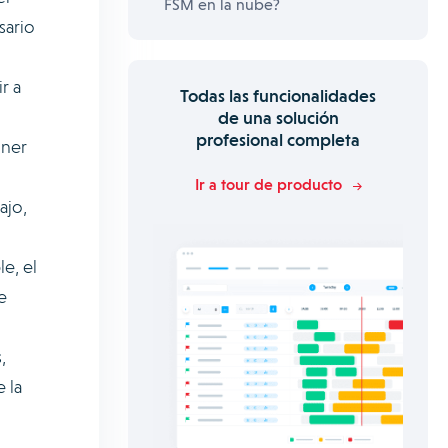
FSM en la nube?
sario
r a
Todas las funcionalidades
de una solución
profesional completa
oner
Ir a tour de producto
ajo,
e, el
e
,
 la