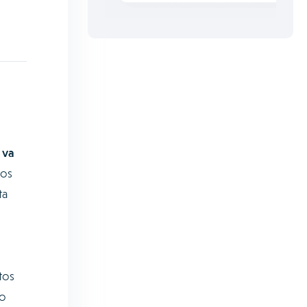
 va
dos
ta
l
tos
no