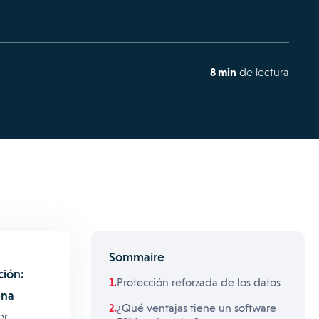
8 min
de lectura
Sommaire
ción:
Protección reforzada de los datos
ena
¿Qué ventajas tiene un software
er