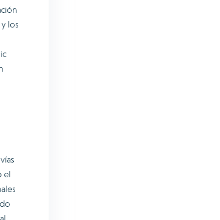
ación
y los
ic
n
vías
 el
nales
ndo
al