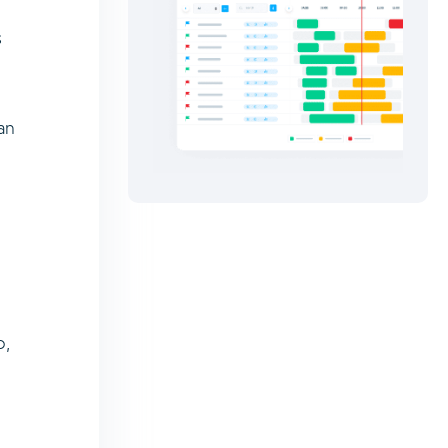
s
an
o,