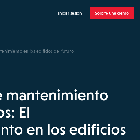
Iniciar sesión
Solicite una demo
enimiento en los edificios del futuro
e mantenimiento
s: El
to en los edificios