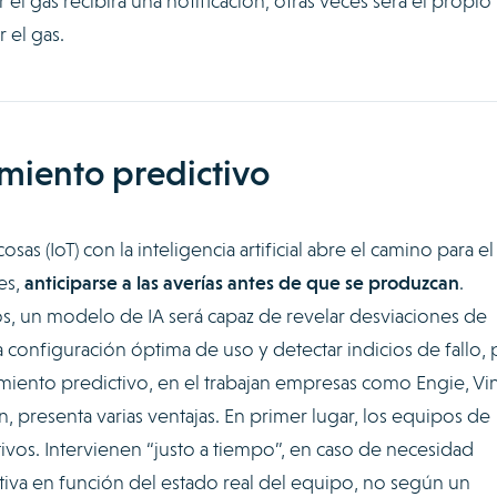
l gas recibirá una notificación; otras veces será el propio
 el gas.
imiento predictivo
osas (IoT) con la inteligencia artificial abre el camino para el
es,
anticiparse a las averías antes de que se produzcan
.
os, un modelo de IA será capaz de revelar desviaciones de
configuración óptima de uso y detectar indicios de fallo, 
iento predictivo, en el trabajan empresas como Engie, Vin
 presenta varias ventajas. En primer lugar, los equipos de
os. Intervienen “justo a tiempo”, en caso de necesidad
ctiva en función del estado real del equipo, no según un