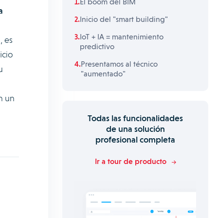
El boom del BIM
a
Inicio del "smart building"
IoT + IA = mantenimiento
, es
predictivo
icio
Presentamos al técnico
u
"aumentado"
n un
Todas las funcionalidades
de una solución
profesional completa
Ir a tour de producto