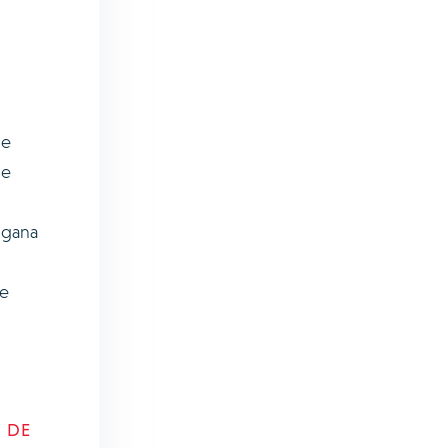
le
se
 gana
de
 DE