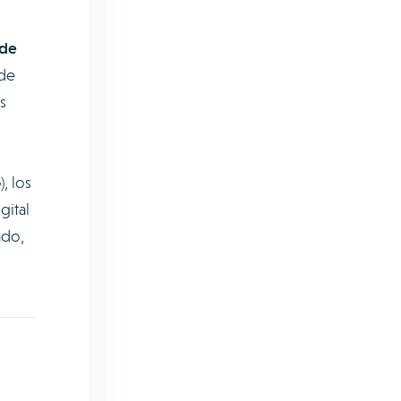
 de
 de
s
, los
gital
ado,