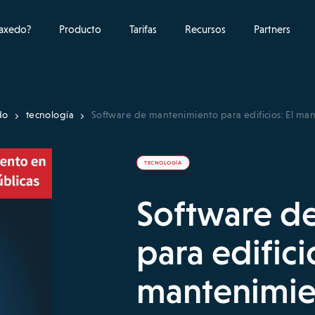
raxedo?
Producto
Tarifas
Recursos
Partners
do
tecnología
Software de mantenimiento para edificios: El mant
TECNOLOGÍA
Software d
para edificio
mantenimien