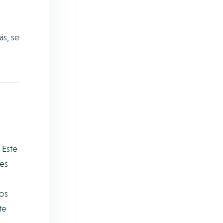
s, se
 Este
nes
ños
te