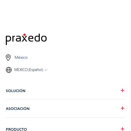
México
MEXICO (Español)
SOLUCIÓN
Nuestra visión
ASOCIACIÓN
Para tus necesidades
Para tu industria
Conviértete en partner de Praxedo
PRODUCTO
Tarifas