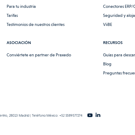
Para tu industria
Conectores ERP/
Tarifas
Seguridad y aloj
Testimonios de nuestros clientes
ViiBE
ASOCIACIÓN
RECURSOS
Conviértete en partner de Praxedo
Guías para desca
Blog
Preguntas frecue
Centro, 28013 Madrid | Teléfono México: +52 5589577274