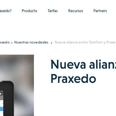
raxedo?
Producto
Tarifas
Recursos
Partners
axedo
Nuestras novedades
Nueva alianza entre TomTom y Prax
Nueva alian
Praxedo