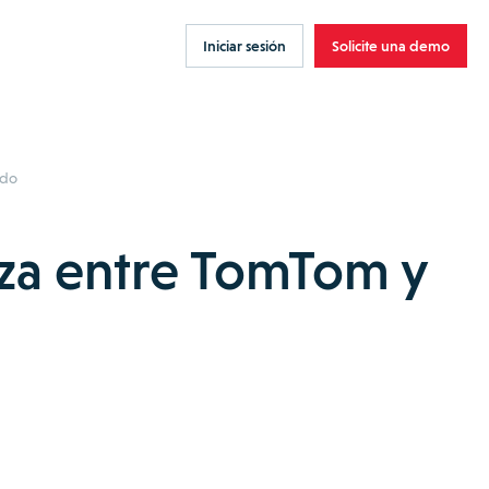
Iniciar sesión
Solicite una demo
edo
za entre TomTom y