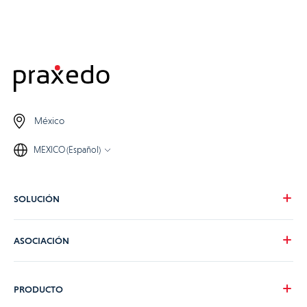
México
MEXICO (Español)
SOLUCIÓN
Nuestra visión
ASOCIACIÓN
Para tus necesidades
Para tu industria
Conviértete en partner de Praxedo
PRODUCTO
Tarifas