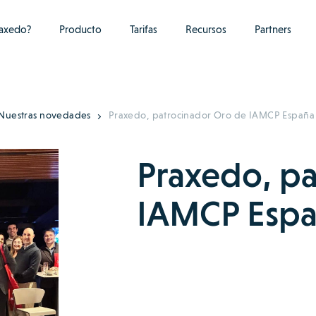
raxedo?
Producto
Tarifas
Recursos
Partners
Nuestras novedades
Praxedo, patrocinador Oro de IAMCP España
Praxedo, p
IAMCP Espa