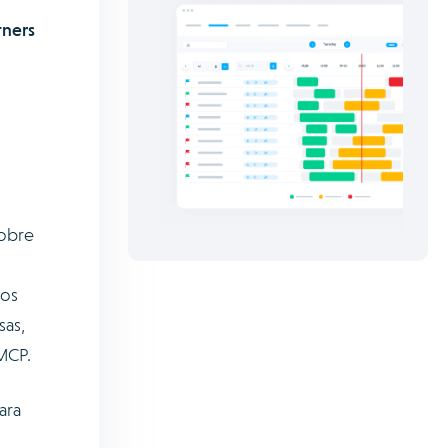
tners
sobre
los
sas,
MCP.
ara