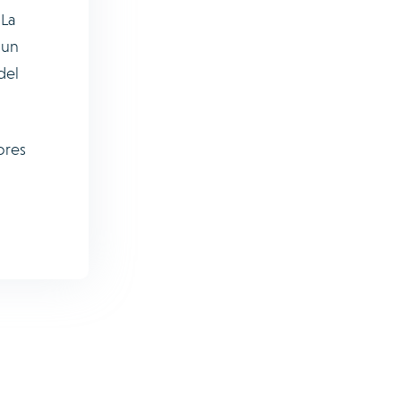
 La
 un
del
ores