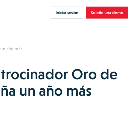
Iniciar sesión
Solicite una demo
 un año más
atrocinador Oro de
ña un año más