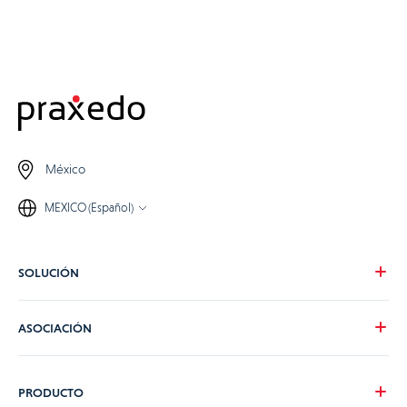
México
MEXICO (Español)
SOLUCIÓN
Nuestra visión
ASOCIACIÓN
Para tus necesidades
Para tu industria
Conviértete en partner de Praxedo
PRODUCTO
Tarifas