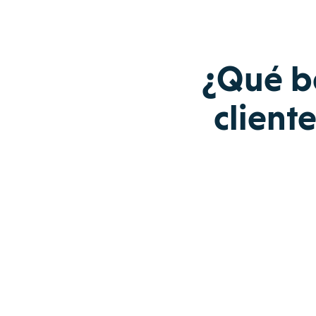
¿Qué be
client