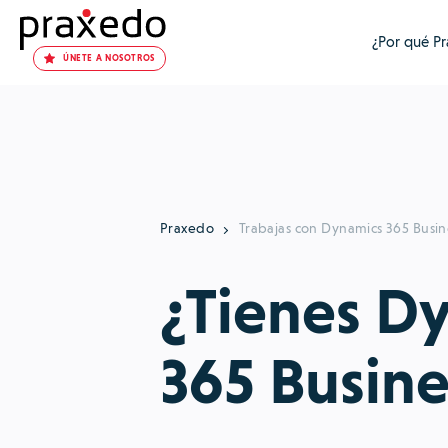
¿Por qué P
ÚNETE A NOSOTROS
Praxedo
Trabajas con Dynamics 365 Busin
¿Tienes D
365 Busine