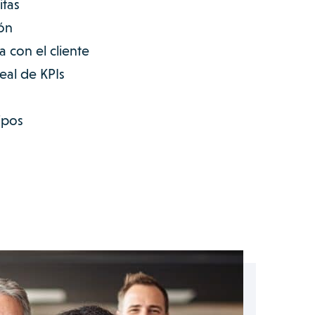
itas
ión
 con el cliente
eal de KPIs
ipos