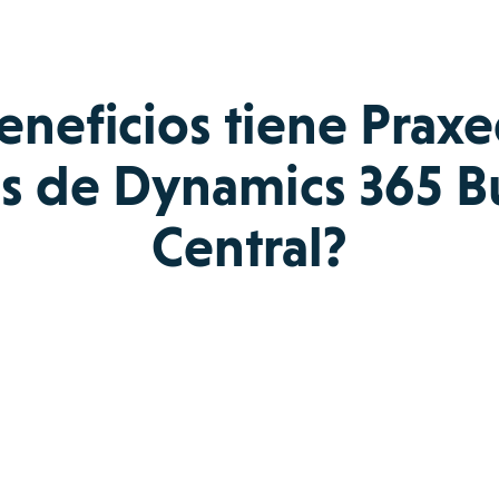
neficios tiene Prax
es de Dynamics 365 B
Central?