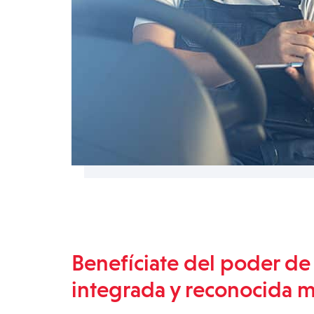
Benefíciate del poder de
integrada y reconocida 