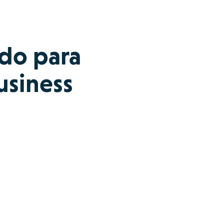
edo para
usiness