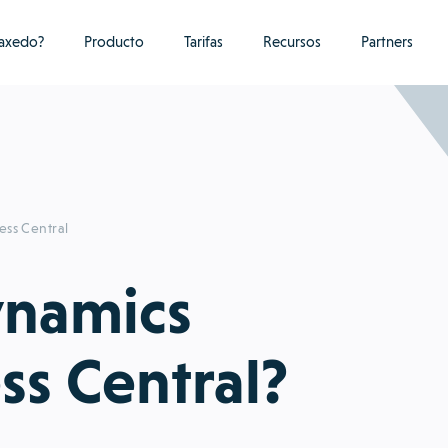
raxedo?
Producto
Tarifas
Recursos
Partners
ess Central
ynamics
ss Central?