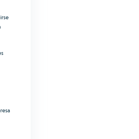
irse
a
es
presa