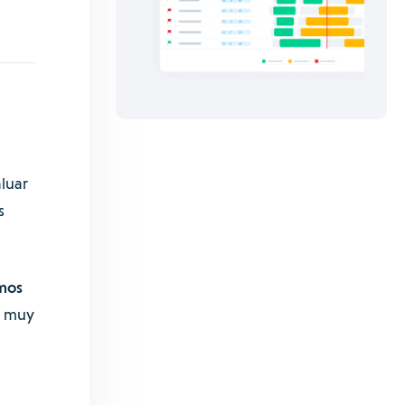
aluar
s
mos
a muy