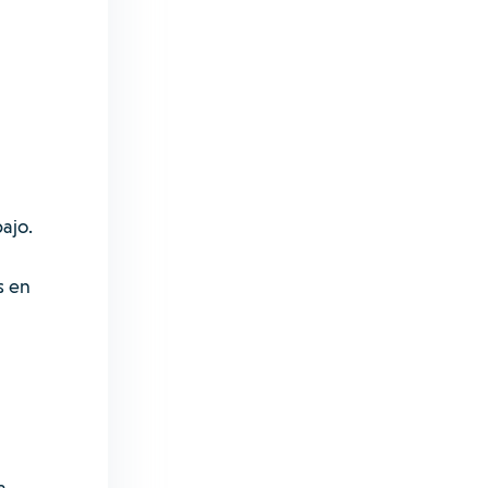
bajo.
s en
a