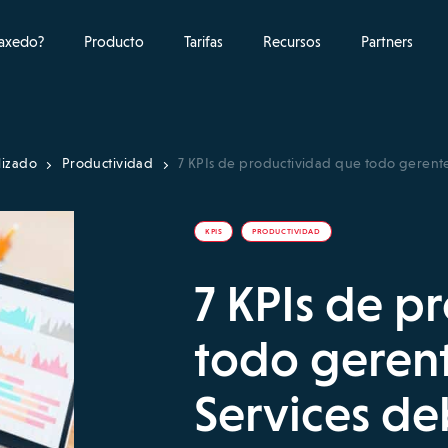
raxedo?
Producto
Tarifas
Recursos
Partners
lizado
Productividad
7 KPIs de productividad que todo gerent
KPIS
PRODUCTIVIDAD
7 KPIs de p
todo gerent
Services d