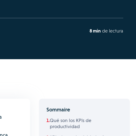
8 min
de lectura
Sommaire
a
Qué son los KPIs de
productividad
unca