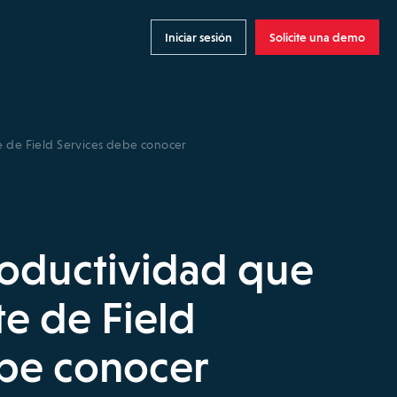
Iniciar sesión
Solicite una demo
e de Field Services debe conocer
roductividad que
e de Field
ebe conocer