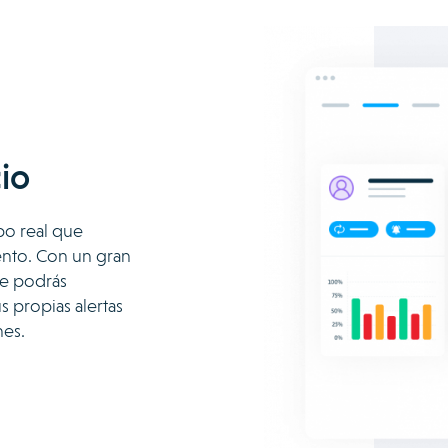
io
po real que
ento. Con un gran
te podrás
s propias alertas
nes.