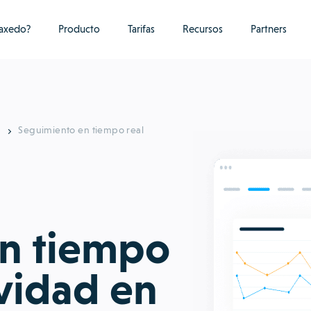
raxedo?
Producto
Tarifas
Recursos
Partners
a
Seguimiento en tiempo real
en tiempo
ividad en