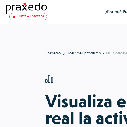
¿Por qué P
ÚNETE A NOSOTROS
Praxedo
Tour del producto
En la oficin
Visualiza 
real la act