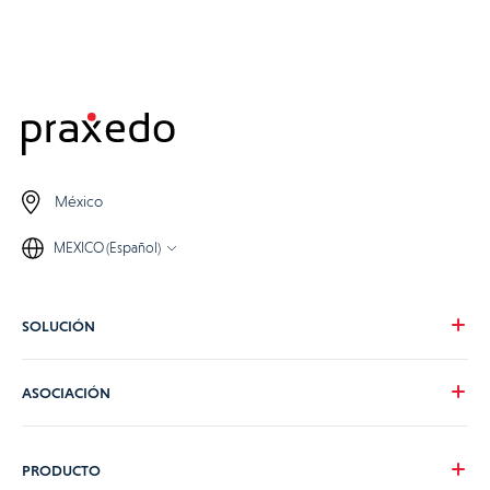
México
MEXICO (Español)
SOLUCIÓN
Nuestra visión
ASOCIACIÓN
Para tus necesidades
Para tu industria
Conviértete en partner de Praxedo
PRODUCTO
Tarifas