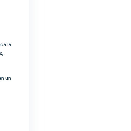
oda la
s,
en un