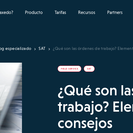
raxedo?
Producto
Tarifas
Recursos
Partners
og especializado
SAT
¿Qué son las órdenes de trabajo? Element
FIELD SERVICE
SAT
¿Qué son la
trabajo? El
consejos