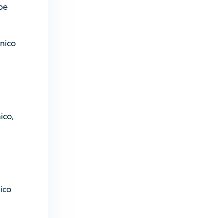
be
nico
ico,
ico