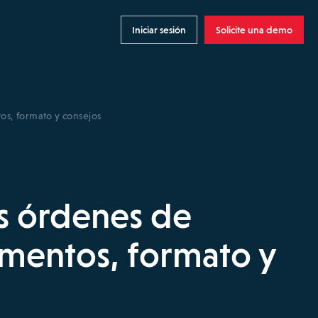
Iniciar sesión
Solicite una demo
os, formato y consejos
s órdenes de
ementos, formato y