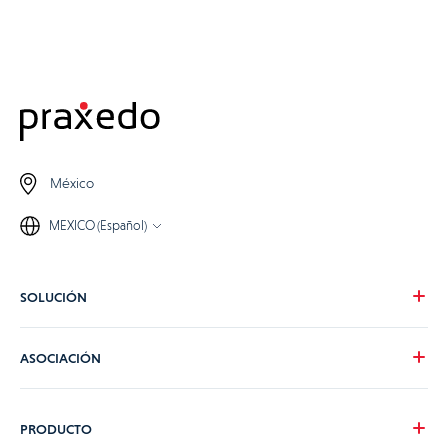
México
MEXICO (Español)
SOLUCIÓN
Nuestra visión
ASOCIACIÓN
Para tus necesidades
Para tu industria
Conviértete en partner de Praxedo
PRODUCTO
Tarifas