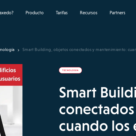
raxedo?
Producto
Tarifas
Recursos
Partners
cnología
Smart Building, objetos conectados y mantenimiento: cuand
TECNOLOGÍA
Smart Build
conectados
cuando los e