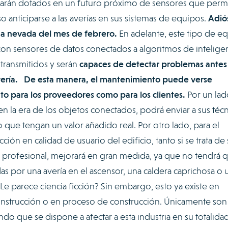
starán dotados en un futuro próximo de sensores que perm
so anticiparse a las averías en sus sistemas de equipos.
Adiós
na nevada del mes de febrero.
En adelante, este tipo de e
con sensores de datos conectados a algoritmos de intelige
s transmitidos y serán
capaces de detectar problemas antes
ería.
De esta manera, el mantenimiento puede verse
o para los proveedores como para los clientes.
Por un lad
n la era de los objetos conectados, podrá enviar a sus téc
que tengan un valor añadido real. Por otro lado, para el
acción en calidad de usuario del edificio, tanto si se trata de
o profesional, mejorará en gran medida, ya que no tendrá 
das por una avería en el ascensor, una caldera caprichosa o 
e parece ciencia ficción? Sin embargo, esto ya existe en
construcción o en proceso de construcción. Únicamente son 
do que se dispone a afectar a esta industria en su totalida