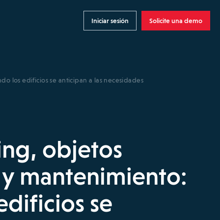
Iniciar sesión
Solicite una demo
o los edificios se anticipan a las necesidades
ing, objetos
 y mantenimiento:
dificios se