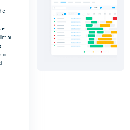
d o
de
limita
s
e o
l