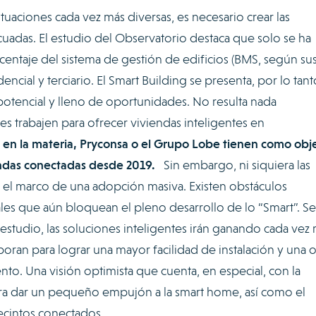
situaciones cada vez más diversas, es necesario crear las
ecuadas. El estudio del Observatorio destaca que solo se ha
taje del sistema de gestión de edificios (BMS, según su
dencial y terciario. El Smart Building se presenta, por lo tant
tencial y lleno de oportunidades. No resulta nada
 trabajen para ofrecer viviendas inteligentes en
 en la materia, Pryconsa o el Grupo Lobe tienen como obj
endas conectadas desde 2019.
Sin embargo, ni siquiera las
n el marco de una adopción masiva. Existen obstáculos
ales que aún bloquean el pleno desarrollo de lo “Smart”. S
 estudio, las soluciones inteligentes irán ganando cada vez
aboran para lograr una mayor facilidad de instalación y una 
to. Una visión optimista que cuenta, en especial, con la
ra dar un pequeño empujón a la smart home, así como el
cintos conectados.