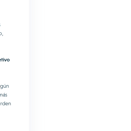
s
o,
etivo
egún
 más
orden