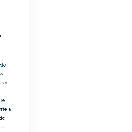
e
ado
va
 por
que
nte a
 de
nes