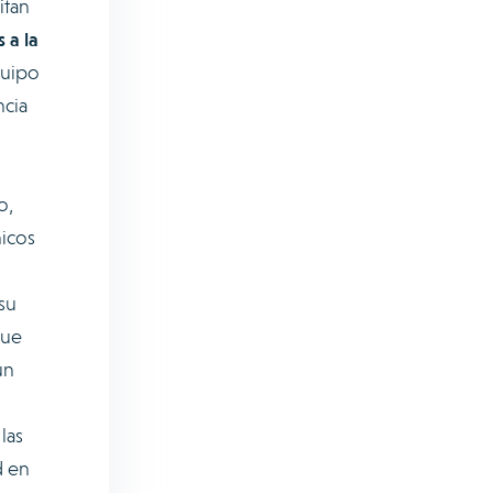
itan
 a la
quipo
ncia
o,
nicos
 su
que
un
las
d en