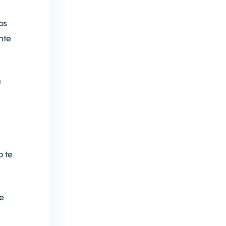
os
nte
u
o te
e