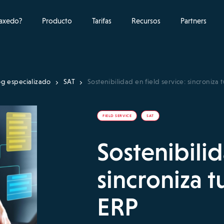
raxedo?
Producto
Tarifas
Recursos
Partners
og especializado
SAT
Sostenibilidad en field service: sincroniza
FIELD SERVICE
SAT
Sostenibilid
sincroniza 
ERP