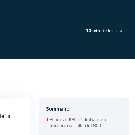
10 min
de lectura
Sommaire
de” a
El nuevo KPI del trabajo en
terreno: más allá del ROI