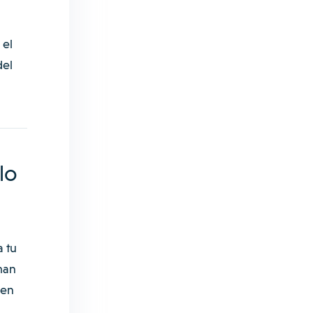
 el
del
lo
a tu
man
 en