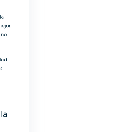
la
ejor.
 no
alud
s
la