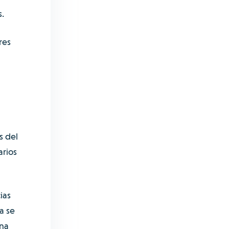
.
res
s del
arios
ias
a se
na