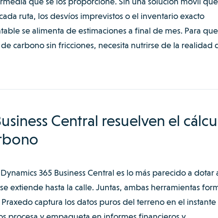
rmedia que se los proporcione. Sin una solución móvil que
 cada ruta, los desvíos imprevistos o el inventario exacto
ntable se alimenta de estimaciones a final de mes. Para que
e carbono sin fricciones, necesita nutrirse de la realidad 
siness Central resuelven el cálcu
arbono
Dynamics 365 Business Central es lo más parecido a dotar 
e extiende hasta la calle
. Juntas, ambas herramientas for
Praxedo captura los datos puros del terreno en el instante
los procesa y empaqueta en informes financieros y