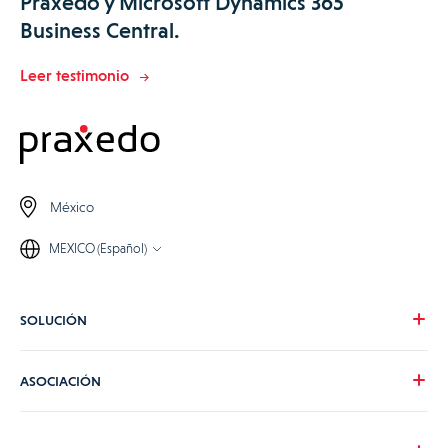
Praxedo y Microsoft Dynamics 365
Business Central.
Leer testimonio
México
MEXICO (Español)
SOLUCIÓN
Nuestra visión
ASOCIACIÓN
Para tus necesidades
Para tu industria
Conviértete en partner de Praxedo