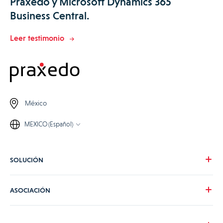
Praxedo y Microsoft Dynamics 365
Business Central.
Leer testimonio
México
MEXICO (Español)
SOLUCIÓN
Nuestra visión
ASOCIACIÓN
Para tus necesidades
Para tu industria
Conviértete en partner de Praxedo