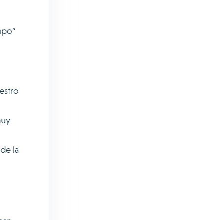
mpo”
estro
muy
 de la