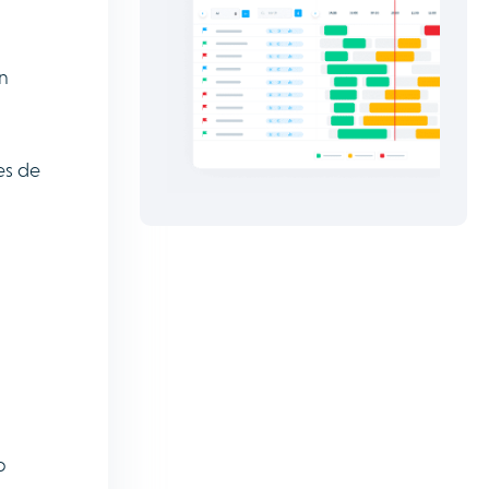
n
es de
o