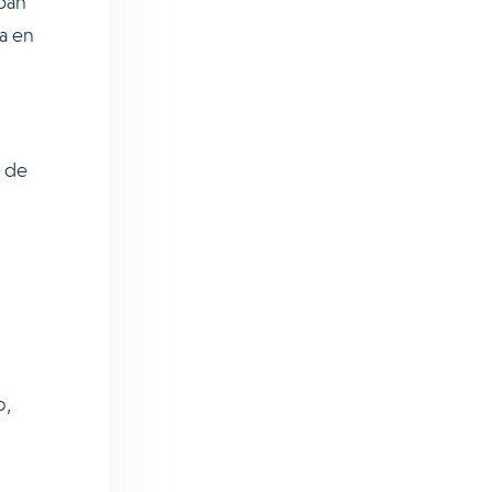
aban
a en
s de
o,