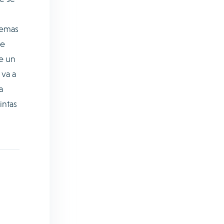
temas
be
e un
 va a
a
intas