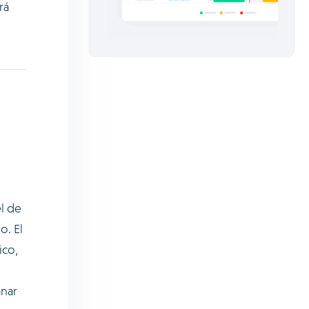
rá
l de
o. El
ico,
anar