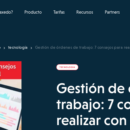
raxedo?
Producto
Tarifas
Recursos
Partners
o
tecnología
Gestión de órdenes de trabajo: 7 consejos para reali
TECNOLOGÍA
Gestión de
trabajo: 7 c
realizar con 