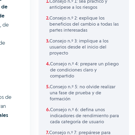
Consejo n.º 1: sea práctico y
o de
anticípese a los riesgos
de
Consejo n.º 2: explique los
beneficios del cambio a todas las
, de
partes interesadas
Consejo n.º 3: implique a los
 de
usuarios desde el inicio del
proyecto
Consejo n.º 4: prepare un pliego
de condiciones claro y
compartido
Consejo n.º 5: no olvide realizar
una fase de prueba y de
os de
formación
ran
Consejo n.º 6: defina unos
ales
indicadores de rendimiento para
cada categoría de usuario
Consejo n.º 7: prepárese para