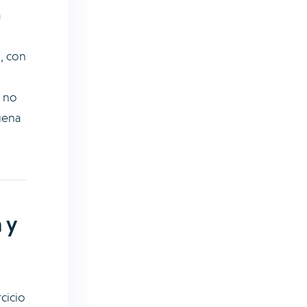
a
, con
, no
uena
 y
cicio