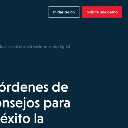
Iniciar sesión
Solicite una demo
zar con éxito la transformación digital
 órdenes de
onsejos para
éxito la