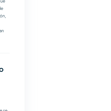
que
de
ión,
an
io
e se