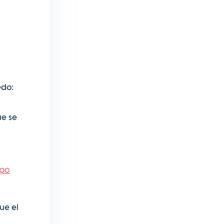
edo:
ue se
ipo
ue el