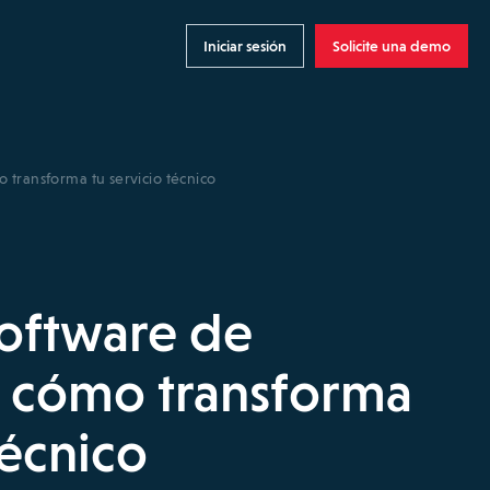
Iniciar sesión
Solicite una demo
 transforma tu servicio técnico
software de
y cómo transforma
técnico