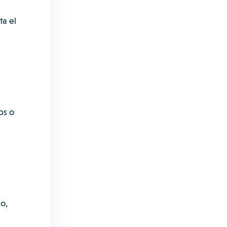
ta el
ps o
o,