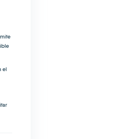
mite
ible
 el
tar