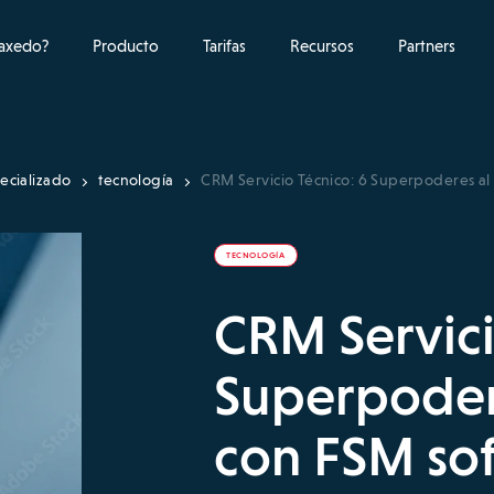
raxedo?
Producto
Tarifas
Recursos
Partners
ecializado
tecnología
CRM Servicio Técnico: 6 Superpoderes al
TECNOLOGÍA
CRM Servici
Superpodere
con FSM so