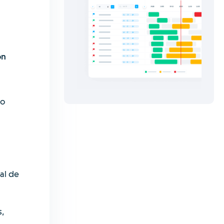
ón
io
al de
s,