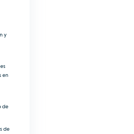
n y
nes
s en
o de
es de