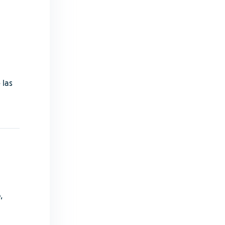
 las
o
,