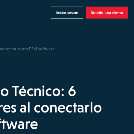
Iniciar sesión
Solicite una demo
 conectarlo con FSM software
o Técnico: 6
s al conectarlo
ftware